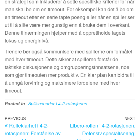
en strategi som inkluderer å sette spesifikke kriterier for når
man skal be om en timeout. For eksempel kan det å be om
en timeout etter en serie tapte poeng eller når en spiller ser
ut til å slite være mer gunstig enn å bruke dem i overkant.
Denne tilnærmingen hjelper med å opprettholde lagets
fokus og energinivå.
Trenere bør også kommunisere med spillerne om formålet
med hver timeout. Dette sikrer at spillerne forstår de
taktiske diskusjonene og omgrupperingsinnsatsene, noe
som gjør timeouten mer produktiv. En klar plan kan bidra til
å unngå forvirring og maksimere fordelene med hver
timeout.
Posted in
Spillscenarier i 4-2-rotasjonen
Post
Previous
PREVIOUS
NEXT
N
Rolleklarhet i 4-2-
Libero-rollen i 4-2-rotasjonen:
Post
Po
navigation
rotasjonen: Forståelse av
Defensiv spesialisering,