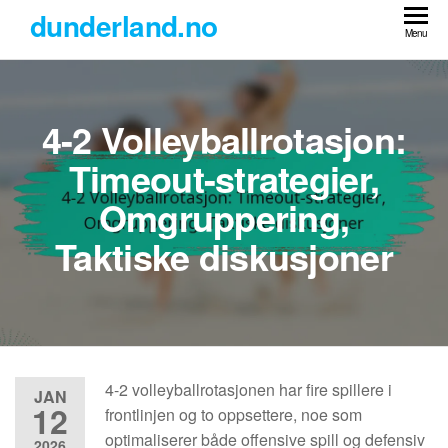
Skip
dunderland.no
to
Menu
the
content
4-2 Volleyballrotasjon:
Timeout-strategier,
Omgruppering,
Taktiske diskusjoner
4-2 volleyballrotasjonen har fire spillere i
JAN
12
frontlinjen og to oppsettere, noe som
optimaliserer både offensive spill og defensiv
2026