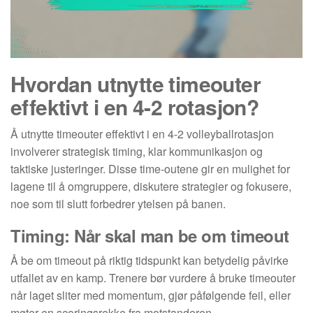
Hvordan utnytte timeouter
effektivt i en 4-2 rotasjon?
Å utnytte timeouter effektivt i en 4-2 volleyballrotasjon
involverer strategisk timing, klar kommunikasjon og
taktiske justeringer. Disse time-outene gir en mulighet for
lagene til å omgruppere, diskutere strategier og fokusere,
noe som til slutt forbedrer ytelsen på banen.
Timing: Når skal man be om timeout
Å be om timeout på riktig tidspunkt kan betydelig påvirke
utfallet av en kamp. Trenere bør vurdere å bruke timeouter
når laget sliter med momentum, gjør påfølgende feil, eller
møter en scoringsrekke fra motstanderen.