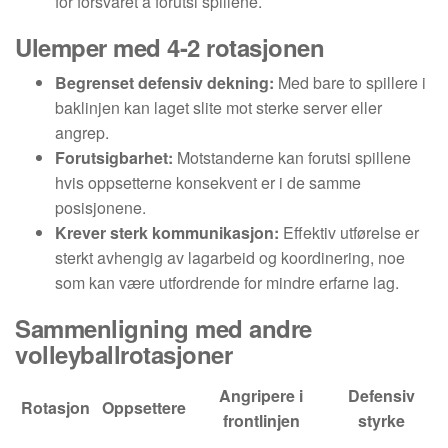
for forsvaret å forutsi spillene.
Ulemper med 4-2 rotasjonen
Begrenset defensiv dekning:
Med bare to spillere i
baklinjen kan laget slite mot sterke server eller
angrep.
Forutsigbarhet:
Motstanderne kan forutsi spillene
hvis oppsetterne konsekvent er i de samme
posisjonene.
Krever sterk kommunikasjon:
Effektiv utførelse er
sterkt avhengig av lagarbeid og koordinering, noe
som kan være utfordrende for mindre erfarne lag.
Sammenligning med andre
volleyballrotasjoner
Angripere i
Defensiv
Rotasjon
Oppsettere
frontlinjen
styrke