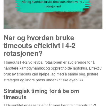
Når og hvordan bruke
timeouts effektivt i 4-2
rotasjonen?
Timeouts i 4-2 volleyballrotasjonen er avgjørende for å
håndtere kampdynamikk og opprettholde lagfokus. Effektiv
bruk av timeouts kan hjelpe lag med å samle seg, justere
strategier og lindre press under kritiske øyeblikk.
Strategisk timing for å be om
timeouts
Tidspunktet er essensielt når man ber om timeouts i 4-2