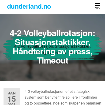
Skip
dunderland.no
to
Menu
the
content
4-2 Volleyballrotasjon:
Situasjonstaktikker,
Håndtering av press,
Timeout
4-2 volleyballrotasjonen er et strategisk
JAN
15
system som benytter fire spillere i frontlinjen
og to oppsettere, noe som skaper en balansert
2026