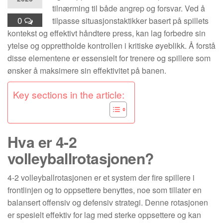
tilnærming til både angrep og forsvar. Ved å
0
tilpasse situasjonstaktikker basert på spillets
kontekst og effektivt håndtere press, kan lag forbedre sin
ytelse og opprettholde kontrollen i kritiske øyeblikk. Å forstå
disse elementene er essensielt for trenere og spillere som
ønsker å maksimere sin effektivitet på banen.
Key sections in the article:
Hva er 4-2
volleyballrotasjonen?
4-2 volleyballrotasjonen er et system der fire spillere i
frontlinjen og to oppsettere benyttes, noe som tillater en
balansert offensiv og defensiv strategi. Denne rotasjonen
er spesielt effektiv for lag med sterke oppsettere og kan