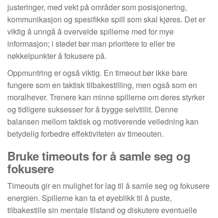
justeringer, med vekt på områder som posisjonering,
kommunikasjon og spesifikke spill som skal kjøres. Det er
viktig å unngå å overvelde spillerne med for mye
informasjon; i stedet bør man prioritere to eller tre
nøkkelpunkter å fokusere på.
Oppmuntring er også viktig. En timeout bør ikke bare
fungere som en taktisk tilbakestilling, men også som en
moralhever. Trenere kan minne spillerne om deres styrker
og tidligere suksesser for å bygge selvtillit. Denne
balansen mellom taktisk og motiverende veiledning kan
betydelig forbedre effektiviteten av timeouten.
Bruke timeouts for å samle seg og
fokusere
Timeouts gir en mulighet for lag til å samle seg og fokusere
energien. Spillerne kan ta et øyeblikk til å puste,
tilbakestille sin mentale tilstand og diskutere eventuelle