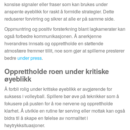
konsise signaler eller fraser som kan brukes under
anspente øyeblikk for raskt å formidle strategier. Dette
reduserer forvirring og sikrer at alle er på samme side.
Oppmuntring og positiv forsterkning blant lagkamerater kan
også forbedre kommunikasjonen. Å anerkjenne
hverandres innsats og opprettholde en støttende
atmosfære fremmer tillit, noe som gjør at spillerne presterer
bedre
under press
.
Opprettholde roen under kritiske
øyeblikk
Å forbli rolig under kritiske øyeblikk er avgjørende for
suksess i volleyball. Spillere bør øve på teknikker som å
fokusere på pusten for å roe nervene og opprettholde
klarhet. Å utvikle en rutine før serving eller mottak kan også
bidra til å skape en følelse av normalitet i
høytrykksituasjoner.