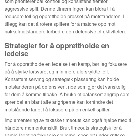
som prioriterer ballkontroll og konsistens fremfor
aggressive spill. Denne tilnærmingen kan bidra til å
redusere feil og opprettholde presset på motstanderen. I
tillegg kan det å rotere spillere for å matche opp mot
nøkkelmotstandere forbedre den defensive effektiviteten.
Strategier for å opprettholde en
ledelse
For å opprettholde en ledelse i en kamp, bør lag fokusere
på å styrke forsvaret og minimere uforskyldte feil.
Konsistent serving og strategisk plassering kan holde
motstanderen på defensiven, noe som gjør det vanskelig
for dem å komme tilbake. Å bruke et balansert angrep som
sprer ballen blant alle angriperne kan forhindre det
motstående laget i å fokusere på en enkelt spiller.
Implementering av taktiske timeouts kan også hjelpe med å
håndtere momentumskift. Bruk timeouts strategisk for å
samle laget og fokusere spillerne, spesielt under kritiske