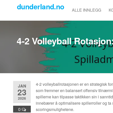
Skip
dunderland.no
to
ALLE INNLEGG
K
the
content
4-2 Volleyball Rotasjon
4-2 volleyballrotasjonen er en strategisk for
JAN
23
som fremmer en balansert offensiv tilnærmi
spillerne kan tilpasse taktikken sin i sannti
2026
innebærer å optimalisere spillerroller og t
0
scoringsmulighetene.