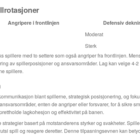
lrotasjoner
Angripere i frontlinjen
Defensiv dekni
Moderat
Sterk
ks spillere med to settere som også angriper fra frontlinjen. Mens
dtering av spillerposisjoner og ansvarsområder. Lag kan velge 4-2
e spillere.
n
kommunikasjon blant spillerne, strategisk posisjonering, og fok
 ansvarsområder, enten de angriper eller forsvarer, for å sikre s
prettholde lagkohesjon og effektivitet på banen.
 strategier basert på motstanderens styrker og svakheter. Spille
orutsi spill og reagere deretter. Denne tilpasningsevnen kan bety