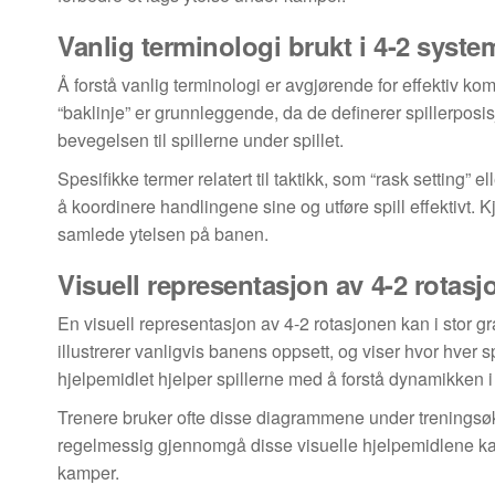
Vanlig terminologi brukt i 4-2 syste
Å forstå vanlig terminologi er avgjørende for effektiv kom
“baklinje” er grunnleggende, da de definerer spillerposisj
bevegelsen til spillerne under spillet.
Spesifikke termer relatert til taktikk, som “rask setting” 
å koordinere handlingene sine og utføre spill effektivt. 
samlede ytelsen på banen.
Visuell representasjon av 4-2 rotas
En visuell representasjon av 4-2 rotasjonen kan i stor g
illustrerer vanligvis banens oppsett, og viser hvor hver sp
hjelpemidlet hjelper spillerne med å forstå dynamikken i
Trenere bruker ofte disse diagrammene under treningsøkte
regelmessig gjennomgå disse visuelle hjelpemidlene kan l
kamper.