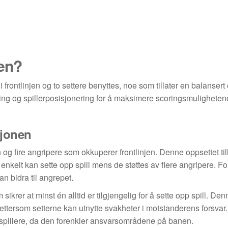
nen?
i frontlinjen og to settere benyttes, noe som tillater en balansert
deling og spillerposisjonering for å maksimere scoringsmulighete
sjonen
n og fire angripere som okkuperer frontlinjen. Denne oppsettet til
enkelt kan sette opp spill mens de støttes av flere angripere. 
an bidra til angrepet.
 sikrer at minst én alltid er tilgjengelig for å sette opp spill. Den
ettersom setterne kan utnytte svakheter i motstanderens forsvar.
e spillere, da den forenkler ansvarsområdene på banen.