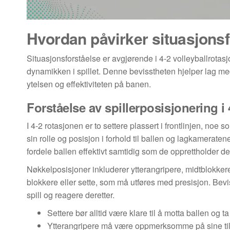
Hvordan påvirker situasjonsf
Situasjonsforståelse er avgjørende i 4-2 volleyballrotasj
dynamikken i spillet. Denne bevisstheten hjelper lag med
ytelsen og effektiviteten på banen.
Forståelse av spillerposisjonering i
I 4-2 rotasjonen er to settere plassert i frontlinjen, noe s
sin rolle og posisjon i forhold til ballen og lagkameraten
fordele ballen effektivt samtidig som de opprettholder 
Nøkkelposisjoner inkluderer ytterangripere, midtblokker
blokkere eller sette, som må utføres med presisjon. Bevi
spill og reagere deretter.
Settere bør alltid være klare til å motta ballen og t
Ytterangripere må være oppmerksomme på sine til