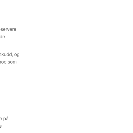
bservere
ede
 skudd, og
 noe som
me på
e