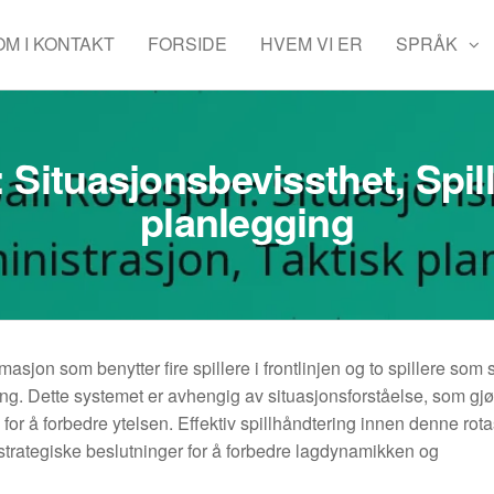
OM I KONTAKT
FORSIDE
HVEM VI ER
SPRÅK
: Situasjonsbevissthet, Spil
planlegging
masjon som benytter fire spillere i frontlinjen og to spillere som 
ng. Dette systemet er avhengig av situasjonsforståelse, som gjø
d for å forbedre ytelsen. Effektiv spillhåndtering innen denne rot
a strategiske beslutninger for å forbedre lagdynamikken og