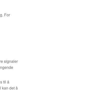
ig. For
re signaler
hengende
 til å
l kan det å