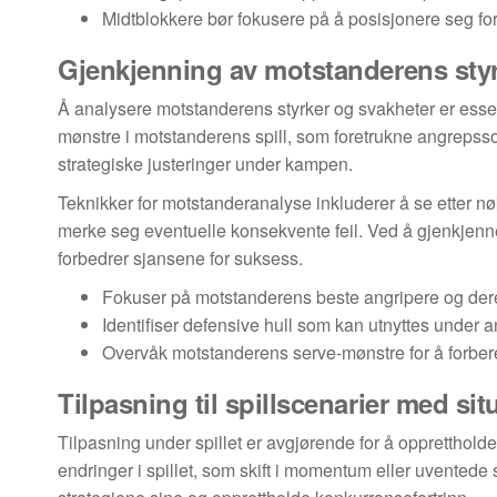
Midtblokkere bør fokusere på å posisjonere seg for
Gjenkjenning av motstanderens styr
Å analysere motstanderens styrker og svakheter er essensi
mønstre i motstanderens spill, som foretrukne angrepss
strategiske justeringer under kampen.
Teknikker for motstanderanalyse inkluderer å se etter nøk
merke seg eventuelle konsekvente feil. Ved å gjenkjenne
forbedrer sjansene for suksess.
Fokuser på motstanderens beste angripere og der
Identifiser defensive hull som kan utnyttes under 
Overvåk motstanderens serve-mønstre for å forbere
Tilpasning til spillscenarier med si
Tilpasning under spillet er avgjørende for å oppretthol
endringer i spillet, som skift i momentum eller uventede 