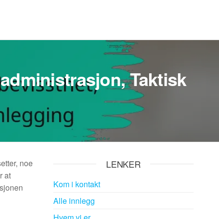
ladministrasjon, Taktisk
setter, noe
LENKER
r at
Kom i kontakt
asjonen
Alle innlegg
Hvem vi er