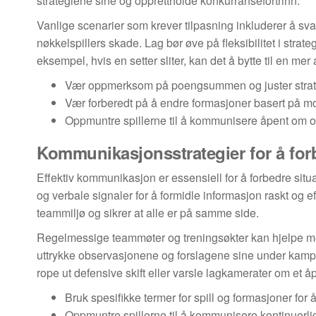
strategiene sine og opprettholde konkurransefortrinn.
Vanlige scenarier som krever tilpasning inkluderer å sva
nøkkelspillers skade. Lag bør øve på fleksibilitet i strat
eksempel, hvis en setter sliter, kan det å bytte til en me
Vær oppmerksom på poengsummen og juster strate
Vær forberedt på å endre formasjoner basert på mo
Oppmuntre spillerne til å kommunisere åpent om o
Kommunikasjonsstrategier for å for
Effektiv kommunikasjon er essensiell for å forbedre situa
og verbale signaler for å formidle informasjon raskt 
teammiljø og sikrer at alle er på samme side.
Regelmessige teammøter og treningsøkter kan hjelpe med
uttrykke observasjonene og forslagene sine under kampe
rope ut defensive skift eller varsle lagkamerater om et åp
Bruk spesifikke termer for spill og formasjoner for å
Oppmuntre spillerne til å kommunisere kontinuerlig