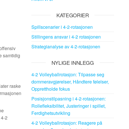
KATEGORIER
Spillscenarier i 4-2-rotasjonen
Stillingens ansvar i 4-2 rotasjonen
Strategianalyse av 4-2-rotasjonen
 offensiv
ne samtidig
NYLIGE INNLEGG
4-2 Volleyballrotasjon: Tilpasse seg
dommeravgjørelser, Håndtere følelser,
later raske
Opprettholde fokus
Formasjonen
Posisjonstilpasning i 4-2-rotasjonen:
Rollefleksibilitet, Justeringer i spillet,
ne
Ferdighetsutvikling
 4-2
4-2 Volleyballrotasjon: Reagere på