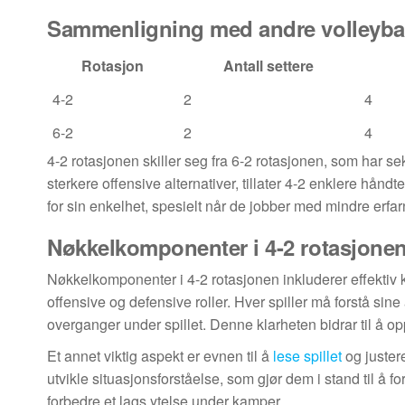
Sammenligning med andre volleybal
Rotasjon
Antall settere
4-2
2
4
6-2
2
4
4-2 rotasjonen skiller seg fra 6-2 rotasjonen, som har se
sterkere offensive alternativer, tillater 4-2 enklere hån
for sin enkelhet, spesielt når de jobber med mindre erfarn
Nøkkelkomponenter i 4-2 rotasjone
Nøkkelkomponenter i 4-2 rotasjonen inkluderer effektiv 
offensive og defensive roller. Hver spiller må forstå sine
overganger under spillet. Denne klarheten bidrar til å op
Et annet viktig aspekt er evnen til å
lese spillet
og justere
utvikle situasjonsforståelse, som gjør dem i stand til å f
forbedre et lags ytelse under kamper.