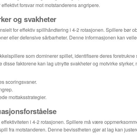
 effektivt forsvar mot motstanderens angripere.
ker og svakheter
elt for effektiv spillhåndtering i 4-2 rotasjonen. Spillere bør o
oner eller defensive sårbarheter. Denne informasjonen kan veil
kelspillere som dominerer spillet, identifisere deres foretrukne
 disse faktorene kan lag utnytte svakheter og motvirke styrker,
es scoringsvaner.
angrep.
de mottaksstrategier.
tuasjonsforståelse
de effektiviteten i 4-2 rotasjonen. Spillere må være oppmerksom
spill fra motstanderen. Denne bevisstheten gjør at lag kan juster