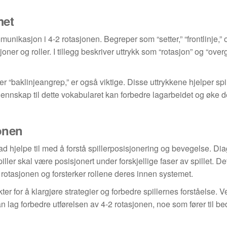
met
munikasjon i 4-2 rotasjonen. Begreper som “setter,” “frontlinje,” 
oner og roller. I tillegg beskriver uttrykk som “rotasjon” og “ove
eller “baklinjeangrep,” er også viktige. Disse uttrykkene hjelper s
Kjennskap til dette vokabularet kan forbedre lagarbeidet og øke 
jonen
rad hjelpe til med å forstå spillerposisjonering og bevegelse. D
iller skal være posisjonert under forskjellige faser av spillet. De
 rotasjonen og forsterker rollene deres innen systemet.
r for å klargjøre strategier og forbedre spillernes forståelse. V
ag forbedre utførelsen av 4-2 rotasjonen, noe som fører til bed