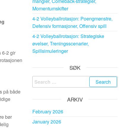
mangler, Comeback-strategier,
Momentumskifter
4-2 Volleyballrotasjon: Poengmønstre,
ng
Defensiv formasjoner, Offensiv spill
4-2 Volleyballrotasjon: Strategiske
øvelser, Treningsscenarier,
Spillsimuleringer
 6-2 gir
 rotasjonen
SØK
Search
for:
us på både
ARKIV
midige
February 2026
re bør
January 2026
delig