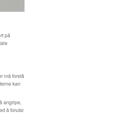
rt på
tale
er må forstå
tterne kan
å angripe,
d å forutsi