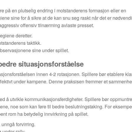
re på en plutselig endring i motstanderens formasjon eller en
egiene sine for å sikre at de kan snu seg raskt når det er nødvend
r aggressiv offensiv tilnærming avlaste presset.
giene deretter.
tstanderens taktikk.
bservasjonene sine under spillet.
bedre situasjonsforståelse
sjonsforståelsen innen 4-2 rotasjonen. Spillere bør etablere kla
og effektivt under kampene. Denne praksisen fremmer et sammen
 å utvikle kommunikasjonsferdigheter. Spillere bør oppmuntres
ne, noe som kan føre til bedre beslutningstaking. For eksempe
ent rom ha betydelig innvirkning på spillet.
 unngå forvirring.
 under rally.