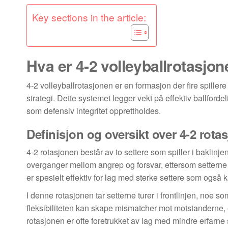
Key sections in the article:
Hva er 4-2 volleyballrotasjo
4-2 volleyballrotasjonen er en formasjon der fire spillere 
strategi. Dette systemet legger vekt på effektiv ballfor
som defensiv integritet opprettholdes.
Definisjon og oversikt over 4-2 rota
4-2 rotasjonen består av to settere som spiller i baklinje
overganger mellom angrep og forsvar, ettersom setterne 
er spesielt effektiv for lag med sterke settere som også k
I denne rotasjonen tar setterne turer i frontlinjen, noe som
fleksibiliteten kan skape mismatcher mot motstanderne, 
rotasjonen er ofte foretrukket av lag med mindre erfarn