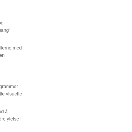
og
rgang”
pillerne med
den
iagrammer
tte visuelle
ed å
re ytelse i