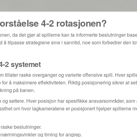
orståelse 4-2 rotasjonen?
onen, da det gjør at spillerne kan ta informerte beslutninger base
 å tilpasse strategiene sine i sanntid, noe som forbedrer den to
 4-2 systemet
om tillater raske overganger og varierte offensive spill. Hver spill
e for å maksimere effektiviteten. Riktig posisjonering sikrer at se
dekning på banen.
e og settere. Hver posisjon har spesifikke ansvarsområder, som 
ssthet om hvor lagkameratene er posisjonert hjelper spillerne me
a raske beslutninger.
nærmingsvinkler og timing for angrep.